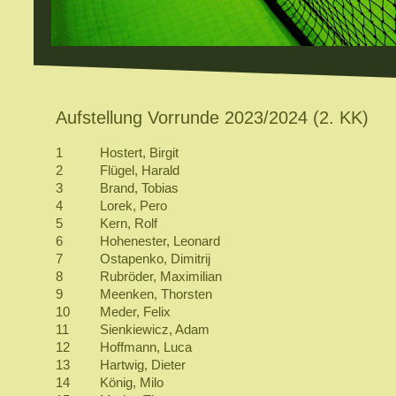
Aufstellung Vorrunde 2023/2024 (2. KK)
1
Hostert, Birgit
2
Flügel, Harald
3
Brand, Tobias
4
Lorek, Pero
5
Kern, Rolf
6
Hohenester, Leonard
7
Ostapenko, Dimitrij
8
Rubröder, Maximilian
9
Meenken, Thorsten
10
Meder, Felix
11
Sienkiewicz, Adam
12
Hoffmann, Luca
13
Hartwig, Dieter
14
König, Milo