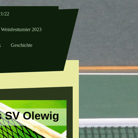
21/22
 Weinfestturnier 2023
k
Geschichte
s SV Olewig